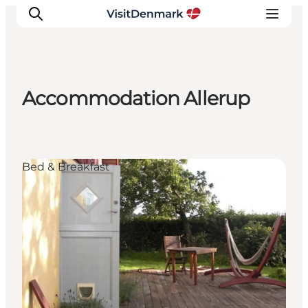
Accommodation Allerup
Inspirations
Destinations
Quoi faire
Bed & Breakfast
Hébergements
Planifiez votre voyage