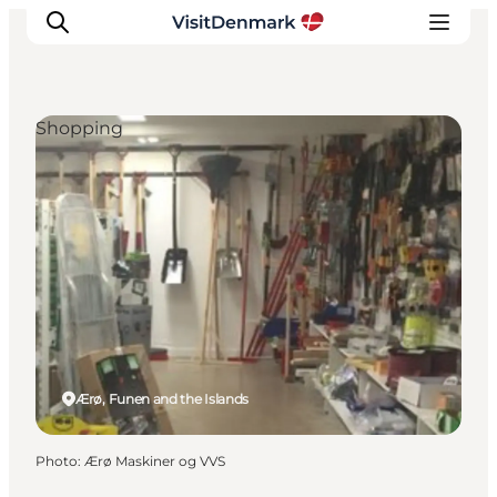
Shopping
Inspirations
Destinations
Quoi faire
Hébergements
Planifiez votre voyage
Ærø, Funen and the Islands
Photo
:
Ærø Maskiner og VVS