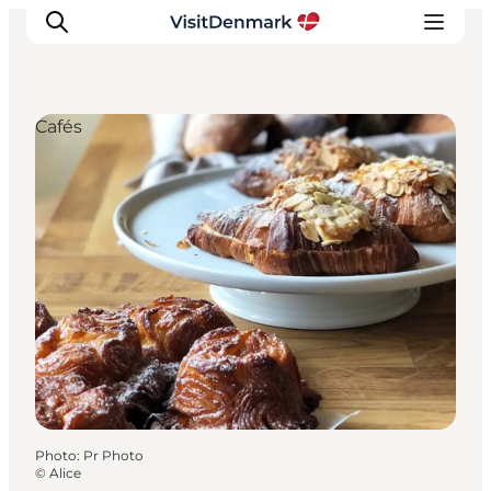
Cafés
Inspirations
Destinations
Quoi faire
Hébergements
Planifiez votre voyage
Photo
:
Pr Photo
©
Alice