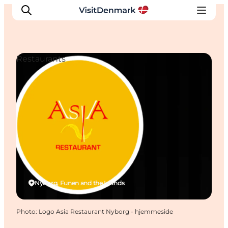
Restaurants
Inspirations
Destinations
Quoi faire
Hébergements
Planifiez votre voyage
Nyborg, Funen and the Islands
Photo
:
Logo Asia Restaurant Nyborg - hjemmeside