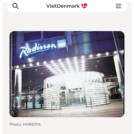
Restaurants
Inspirations
Destinations
Quoi faire
Hébergements
Planifiez votre voyage
Photo
:
HORESTA