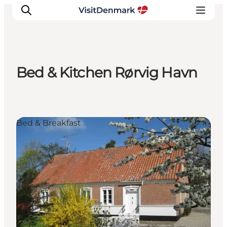
Bed & Kitchen Rørvig Havn
Inspirations
Destinations
Quoi faire
Bed & Breakfast
Hébergements
Planifiez votre voyage