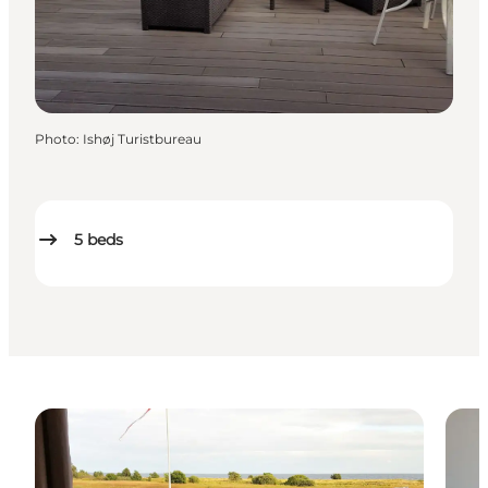
Photo
:
Ishøj Turistbureau
5
beds