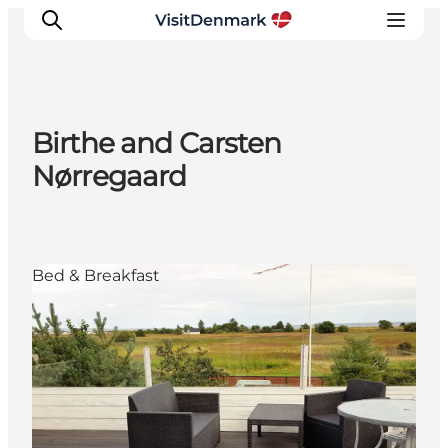
Birthe and Carsten
Inspirations
Nørregaard
Destinations
Quoi faire
Hébergements
Bed & Breakfast
Planifiez votre voyage