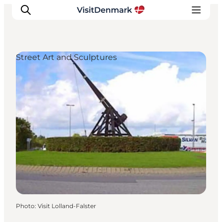
Street Art and Sculptures
Inspirations
Destinations
Quoi faire
Hébergements
Planifiez votre voyage
Photo
:
Visit Lolland-Falster