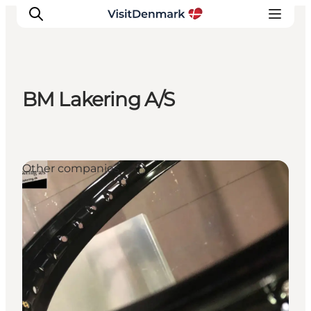
BM Lakering A/S
Inspirations
Destinations
Quoi faire
Other companies
Hébergements
Planifiez votre voyage