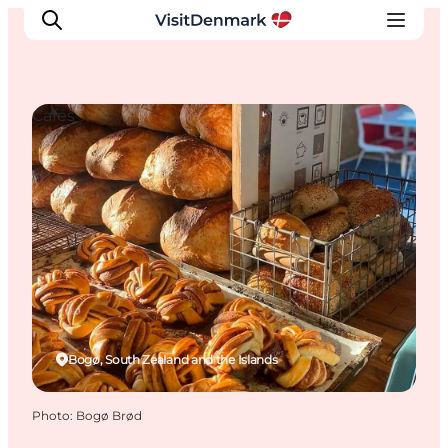
Cafés
Inspirations
Destinations
Quoi faire
Hébergements
Planifiez votre voyage
Bogø, South Zealand and the Islands
Photo
:
Bogø Brød