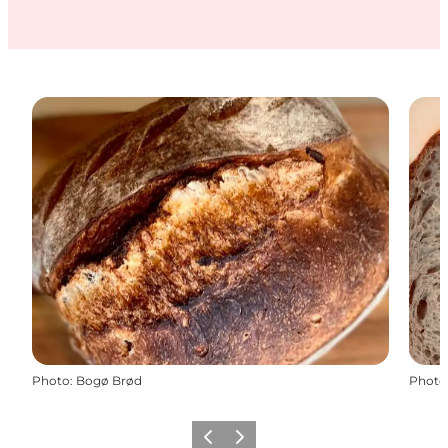
Photo
:
Bogø Brød
Photo
Précédent
Suivant