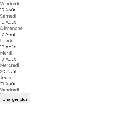
Vendredi
You can catch fish everywhere in the fjord, but thi
15 Août
Samedi
The guide includes:
16 Août
Dimanche
Description of 100 popular fishing spots.
17 Août
Tips on fishing in the Limfjord specifically.
Lundi
18 Août
Information about the sea trout and other spec
Mardi
A map.
19 Août
Mercredi
And much more.
20 Août
Jeudi
Moreover, the guide includes a number of QR-codes, w
21 Août
Vendredi
Tight Lines!
Charger plus