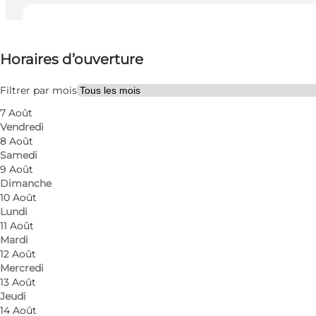
Voir les horaires d’ouverture
Horaires d’ouverture
Myself, Friends
Filtrer par mois
7 Août
Vendredi
8 Août
Samedi
9 Août
Dimanche
Fishing in the Limfjord - A Guide to Sea Trout-fishin
10 Août
Lundi
A new guide to fishing in the Limfjord.
11 Août
Mardi
12 Août
The Limfjord is perfect for fishing - but only few re
Mercredi
coastland invites fishing and the geographical condi
13 Août
nature and plenty of room for exploring.
Jeudi
14 Août