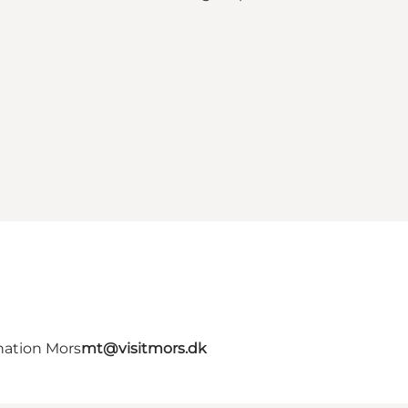
nation Mors
mt@visitmors.dk