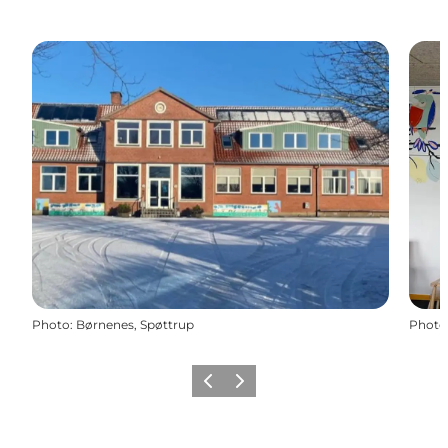
Photo
:
Børnenes, Spøttrup
Photo
Précédent
Suivant