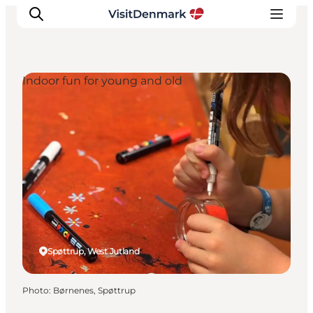
Indoor fun for young and old
Inspirations
Destinations
Quoi faire
Hébergements
Planifiez votre voyage
Spøttrup, West Jutland
Photo
:
Børnenes, Spøttrup