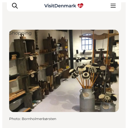
Shopping
Inspirations
Destinations
Quoi faire
Hébergements
Planifiez votre voyage
Photo
:
Bornholmerbørsten