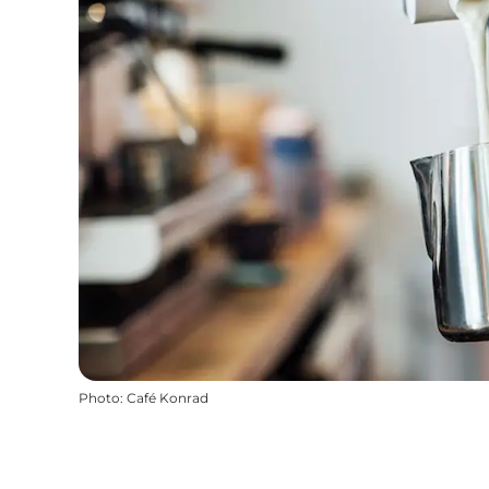
Photo
:
Café Konrad