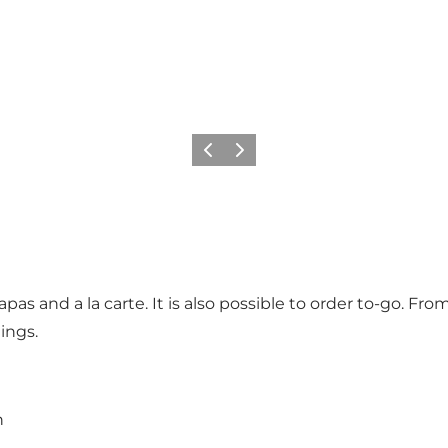
Précédent
Suivant
pas and a la carte. It is also possible to order to-go. Fr
tings.
n