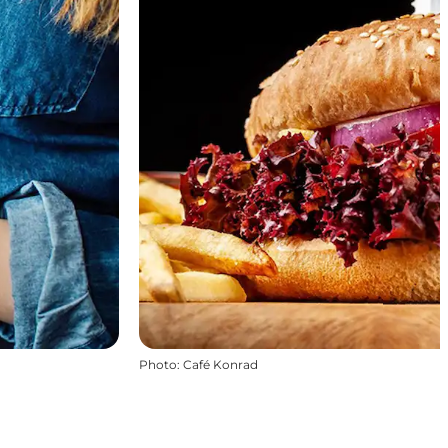
Photo
:
Café Konrad