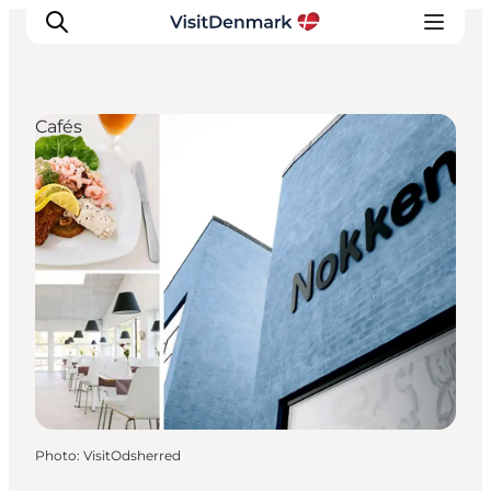
Cafés
Inspirations
Destinations
Quoi faire
Hébergements
Planifiez votre voyage
Photo
:
VisitOdsherred