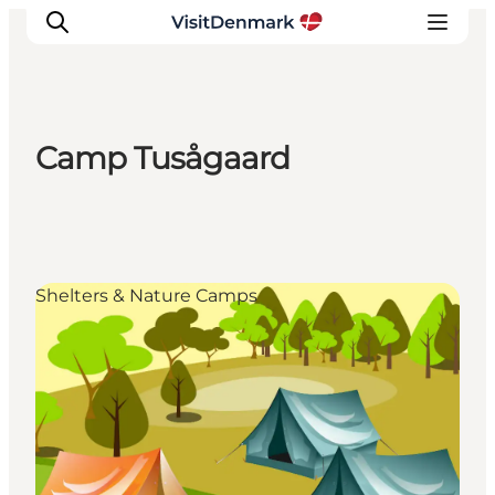
Camp Tusågaard
Inspirations
Destinations
Quoi faire
Hébergements
Shelters & Nature Camps
Planifiez votre voyage