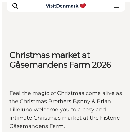
Inspirations
Christmas market at
Destinations
Gåsemandens Farm 2026
Quoi faire
Hébergements
Planifiez votre voyage
Feel the magic of Christmas come alive as
the Christmas Brothers Bønny & Brian
Lillelund welcome you to a cosy and
intimate Christmas market at the historic
Gåsemandens Farm.