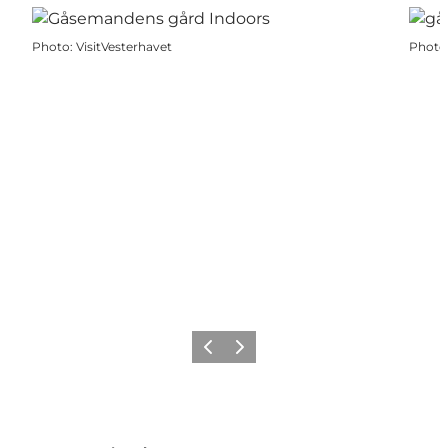
Photo
:
VisitVesterhavet
Photo
Précédent
Suivant