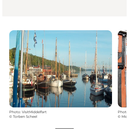
Photo
:
VisitMiddelfart
Photo
©
Torben Scheel
©
Mid