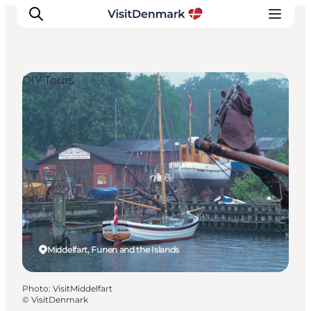
DIY Tours
Inspirations
Destinations
Quoi faire
Hébergements
Planifiez votre voyage
Middelfart, Funen and the Islands
Photo
:
VisitMiddelfart
©
VisitDenmark