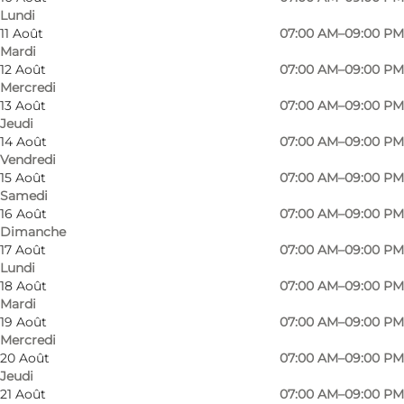
Lundi
11 Août
07:00 AM–09:00 PM
Mardi
Low-cost supermarket with a large selection of
12 Août
07:00 AM–09:00 PM
Mercredi
fresh meat, baking bread, fresh fruit and veg
13 Août
07:00 AM–09:00 PM
and convenience items such as cut vegetables
Jeudi
or salads.
14 Août
07:00 AM–09:00 PM
Vendredi
15 Août
07:00 AM–09:00 PM
At the supermarket, you can always refuel
Samedi
cheap OK petrol.
16 Août
07:00 AM–09:00 PM
Dimanche
17 Août
07:00 AM–09:00 PM
Lundi
18 Août
07:00 AM–09:00 PM
facebook
Mardi
19 Août
07:00 AM–09:00 PM
Mercredi
20 Août
07:00 AM–09:00 PM
Jeudi
21 Août
07:00 AM–09:00 PM