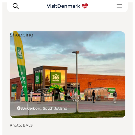
Shopping
Inspirations
Destinations
Quoi faire
Hébergements
Planifiez votre voyage
Sønderborg, South Jutland
Photo
:
BALS