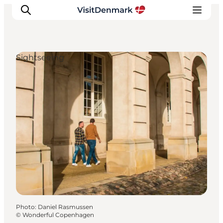
Sightseeing
Inspirations
Destinations
Quoi faire
Hébergements
Planifiez votre voyage
Photo
:
Daniel Rasmussen
©
Wonderful Copenhagen