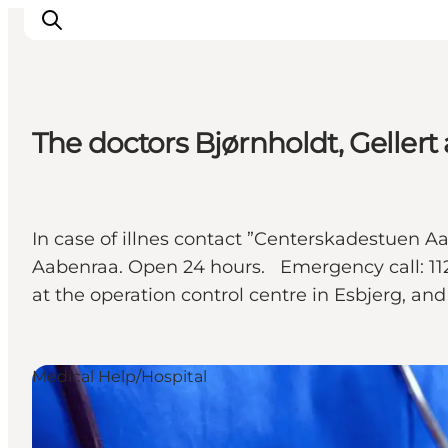
The doctors Bjørnholdt, Geller
Inspirations
Destinations
Quoi faire
In case of illnes contact ”Centerskadestuen
Hébergements
Aabenraa. Open 24 hours. Emergency call: 112 In
Planifiez votre voyage
at the operation control centre in Esbjerg, and
Medical Help/Hospital