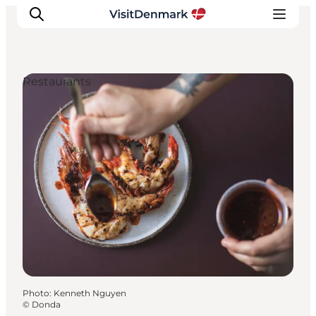
Restaurants
Inspirations
Destinations
Quoi faire
Hébergements
Planifiez votre voyage
Photo
:
Kenneth Nguyen
©
Donda