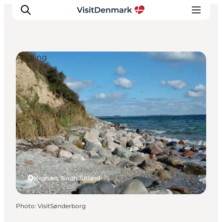
Angling
Inspirations
Destinations
Quoi faire
Hébergements
Planifiez votre voyage
Kegnæs, South Jutland
Photo
:
VisitSønderborg