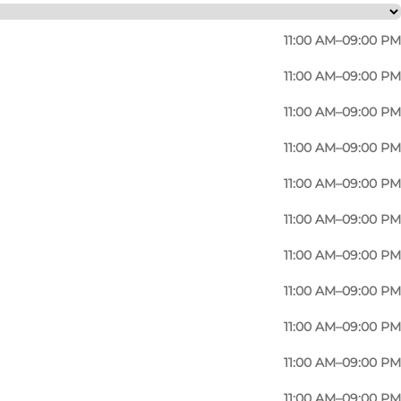
11:00 AM–09:00 PM
11:00 AM–09:00 PM
11:00 AM–09:00 PM
11:00 AM–09:00 PM
11:00 AM–09:00 PM
rican diner atmosphere and great dining
11:00 AM–09:00 PM
gs close to Dueodde’s wide sandy beaches.
11:00 AM–09:00 PM
or both children and adults around the table. The
11:00 AM–09:00 PM
at the beach or exploring South Bornholm.
11:00 AM–09:00 PM
osy surroundings between forest and dunes.
11:00 AM–09:00 PM
11:00 AM–09:00 PM