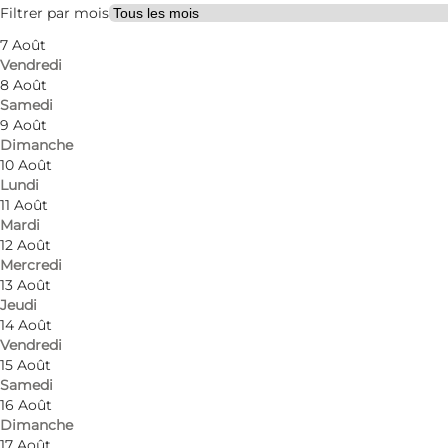
Children, Friends, My partner, Myself
Filtrer par mois
7 Août
Vendredi
8 Août
Samedi
9 Août
Dimanche
10 Août
Lundi
American diner atmosphere at Dueodde Steakhou
11 Août
Mardi
Surrounded by sand dunes and tall trees at the so
12 Août
Mercredi
experiences for the whole family. Juicy steaks, burg
13 Août
Jeudi
Inspired by classic American diners, the restaurant 
14 Août
menu focuses on quality ingredients, generous port
Vendredi
15 Août
Samedi
On warm summer days and bright evenings, Dueodde 
16 Août
Dimanche
17 Août