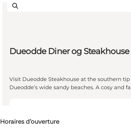
Inspirations
Dueodde Diner og Steakhouse
Destinations
Quoi faire
Hébergements
Visit Dueodde Steakhouse at the southern tip
Planifiez votre voyage
Dueodde’s wide sandy beaches. A cosy and fa
Voir les horaires d’ouverture
Horaires d’ouverture
Visiter le site web