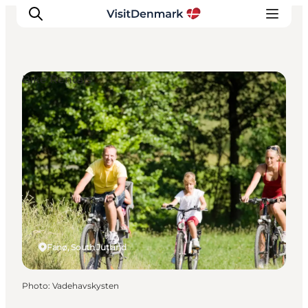
Bike Rentals
Inspirations
Destinations
Quoi faire
Hébergements
Planifiez votre voyage
Fanø, South Jutland
Photo
:
Vadehavskysten