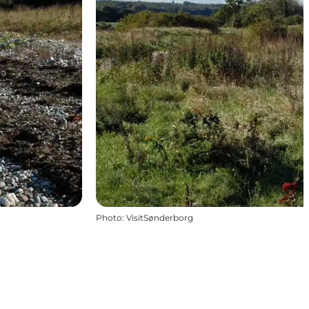
Photo
:
VisitSønderborg