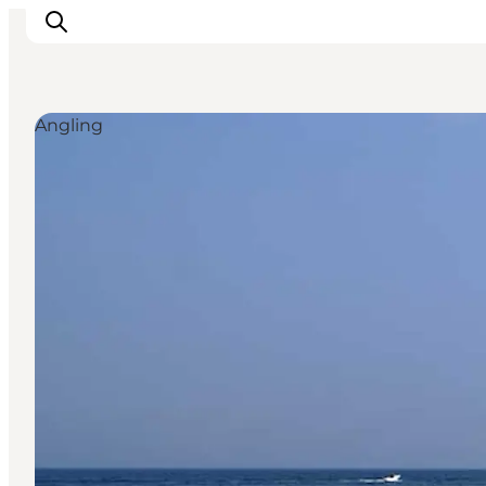
Angling
Inspirations
Destinations
Quoi faire
Hébergements
Planifiez votre voyage