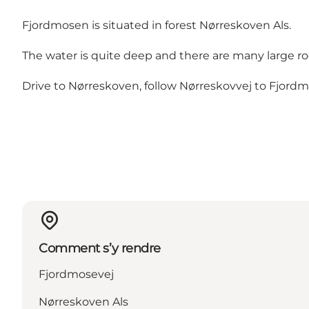
Fjordmosen is situated in forest Nørreskoven Als.
The water is quite deep and there are many large rock
Drive to Nørreskoven, follow Nørreskovvej to Fjordm
Comment s’y rendre
Fjordmosevej
Nørreskoven Als