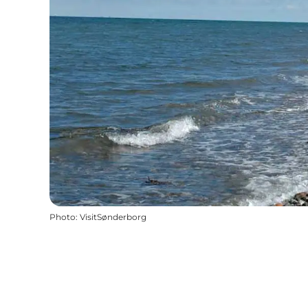
Photo
:
VisitSønderborg