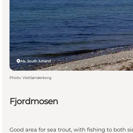
Als, South Jutland
Photo
:
VisitSønderborg
Fjordmosen
Good area for sea trout, with fishing to both s