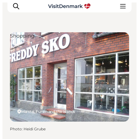
Shopping
Inspirations
Destinations
Quoi faire
Hébergements
Planifiez votre voyage
Marstal, Funen and the Islands
Photo
:
Heidi Grube