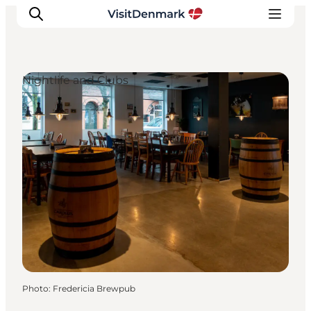
Nightlife and Clubs
Inspirations
Destinations
Quoi faire
Hébergements
Planifiez votre voyage
Photo
:
Fredericia Brewpub