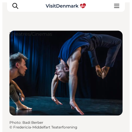
Theatres/Cinemas
Inspirations
Destinations
Quoi faire
Hébergements
Planifiez votre voyage
Photo
:
Badi Berber
©
Fredericia-Middelfart Teaterforening