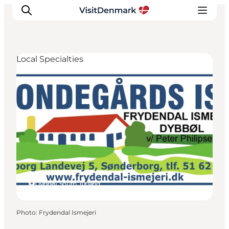
Local Specialties
Inspirations
Destinations
Quoi faire
Hébergements
Planifiez votre voyage
Dybbøl, South Jutland
Photo
:
Frydendal Ismejeri