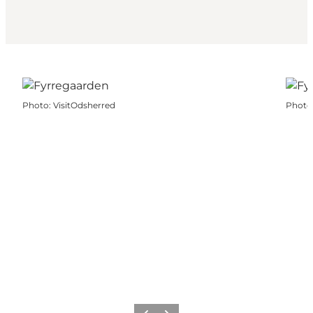
Photo
:
VisitOdsherred
Photo