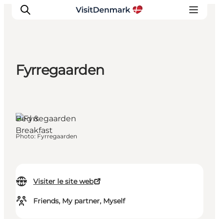
Fyrregaarden
Inspirations
Destinations
Quoi faire
Bed &
Hébergements
Breakfast
Planifiez votre voyage
Photo
:
Fyrregaarden
Visiter le site web
Friends, My partner, Myself