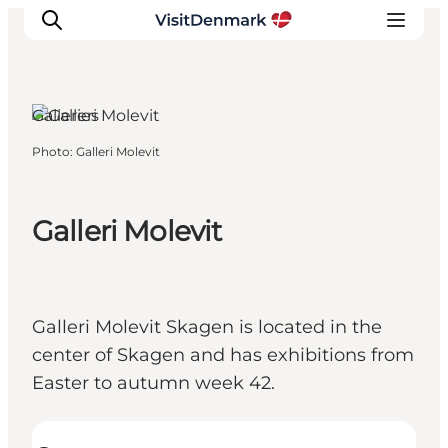
Galleries
Photo
:
Galleri Molevit
Inspirations
Destinations
Quoi faire
Galleri Molevit
Hébergements
Planifiez votre voyage
Galleri Molevit Skagen is located in the
center of Skagen and has exhibitions from
Easter to autumn week 42.