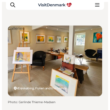
Galleries
Inspirations
Destinations
Quoi faire
Hébergements
Planifiez votre voyage
Ærøskøbing, Funen and the Islands
Photo
:
Gerlinde Thieme-Madsen