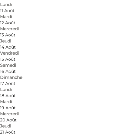
Lundi
11 Août
Mardi
12 Août
Mercredi
13 Août
Jeudi
14 Août
Vendredi
15 Août
Samedi
Photo
:
Morsø Turistbureau - Destination Mors
Photo
16 Août
©
gerlis camping
©
gerl
Dimanche
17 Août
Lundi
Précédent
Suivant
18 Août
Mardi
19 Août
Mercredi
20 Août
Camping Slap af is a family camp site with
Jeudi
21 Août
playground and vegetable garden.