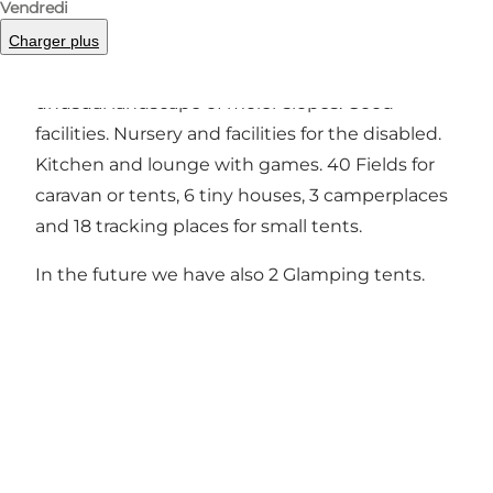
Vendredi
Ideally situated on Northern Mors, a good
Charger plus
starting point for bicycling and hiking in the
unusual landscape of moler slopes. Good
facilities. Nursery and facilities for the disabled.
Kitchen and lounge with games. 40 Fields for
caravan or tents, 6 tiny houses, 3 camperplaces
and 18 tracking places for small tents.
In the future we have also 2 Glamping tents.