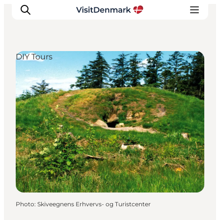
DIY Tours
Inspirations
Destinations
Quoi faire
Hébergements
Planifiez votre voyage
Photo
:
Skiveegnens Erhvervs- og Turistcenter