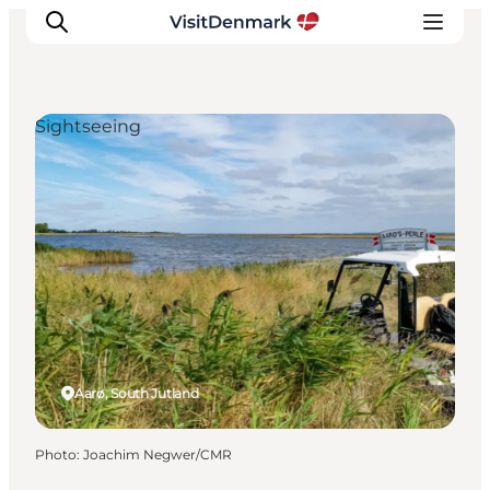
Sightseeing
Inspirations
Destinations
Quoi faire
Hébergements
Planifiez votre voyage
Aarø, South Jutland
Photo
:
Joachim Negwer/CMR