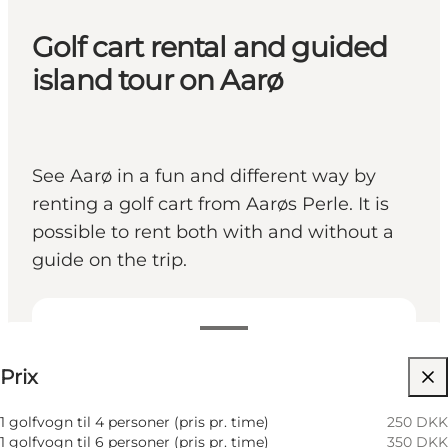
Golf cart rental and guided
island tour on Aarø
See Aarø in a fun and different way by
renting a golf cart from Aarøs Perle. It is
possible to rent both with and without a
guide on the trip.
Voir les prix
Prix
Visiter le site web
Children, Friends, My business
1 golfvogn til 4 personer (pris pr. time)
250 DKK
1 golfvogn til 6 personer (pris pr. time)
350 DKK