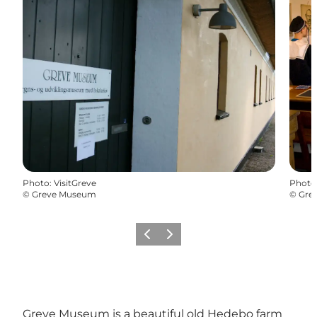
Photo
:
VisitGreve
Photo
©
Greve Museum
©
Gre
Précédent
Suivant
Greve Museum is a beautiful old Hedebo farm