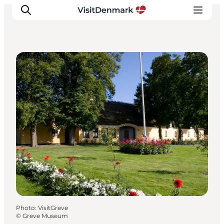
Museums
Inspirations
Destinations
Quoi faire
Hébergements
Planifiez votre voyage
Photo
:
VisitGreve
©
Greve Museum