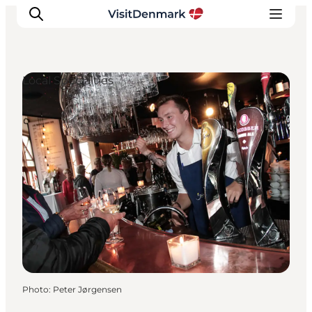
Local Specialties
Inspirations
Destinations
Quoi faire
Hébergements
Planifiez votre voyage
Photo
:
Peter Jørgensen