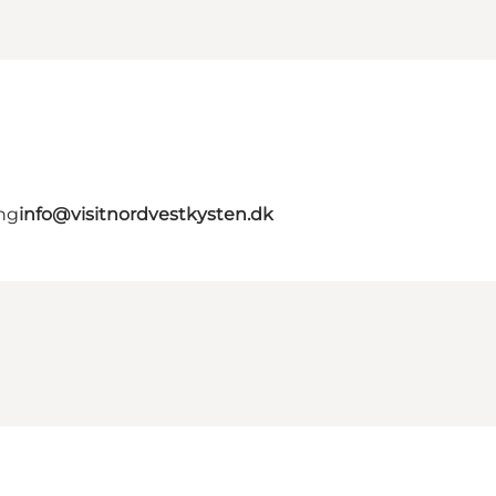
ing
info@visitnordvestkysten.dk