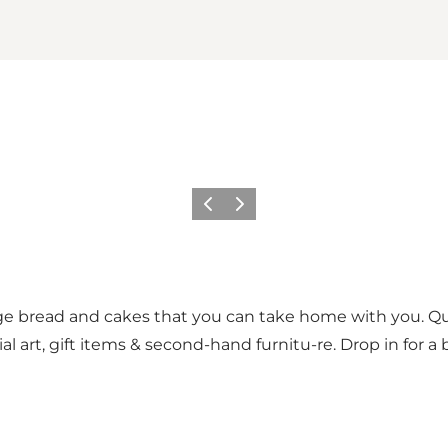
Précédent
Suivant
ge bread and cakes that you can take home with you. Que
al art, gift items & second-hand furnitu-re. Drop in for a b