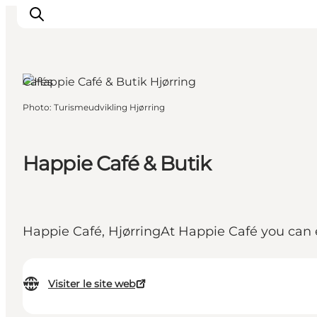
Cafés
Photo
:
Turismeudvikling Hjørring
Inspirations
Destinations
Quoi faire
Happie Café & Butik
Hébergements
Planifiez votre voyage
Happie Café, HjørringAt Happie Café you can 
Visiter le site web