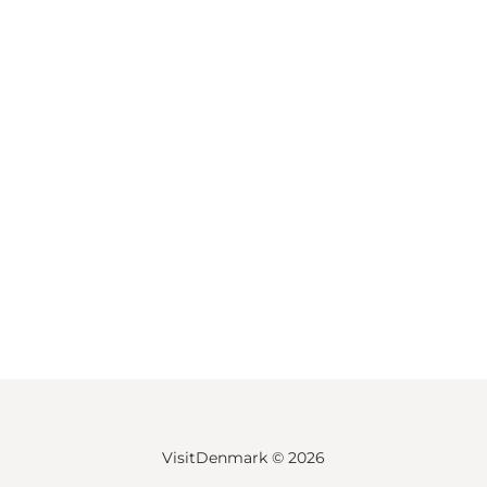
VisitDenmark ©
2026