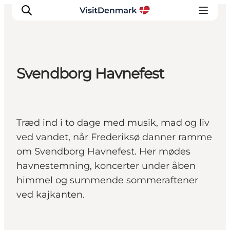
Svendborg Havnefest
Inspirations
Destinations
Quoi faire
Træd ind i to dage med musik, mad og liv
Hébergements
ved vandet, når Frederiksø danner ramme
Planifiez votre voyage
om Svendborg Havnefest. Her mødes
havnestemning, koncerter under åben
himmel og summende sommeraftener
ved kajkanten.