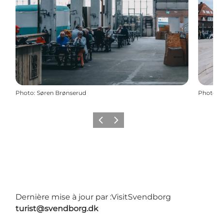
Photo
:
Søren Brønserud
Photo
Précédent
Suivant
Dernière mise à jour par :
VisitSvendborg
turist@svendborg.dk