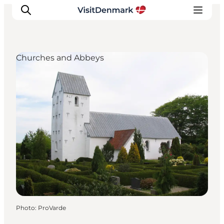
Churches and Abbeys
Inspirations
Destinations
Quoi faire
Hébergements
Planifiez votre voyage
Photo
:
ProVarde