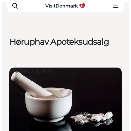
Høruphav Apoteksudsalg
Inspirations
Destinations
Quoi faire
Pharmacy/Health
Hébergements
Planifiez votre voyage