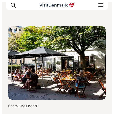
Restaurants
Inspirations
Destinations
Quoi faire
Hébergements
Planifiez votre voyage
Photo
:
Hos Fischer