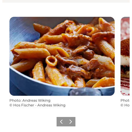
Photo
:
Andreas Wiking
Photo
©
Hos Fischer - Andreas Wiking
©
Hos 
Précédent
Suivant