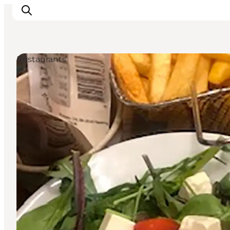
Restaurants
Inspirations
Destinations
Quoi faire
Hébergements
Planifiez votre voyage