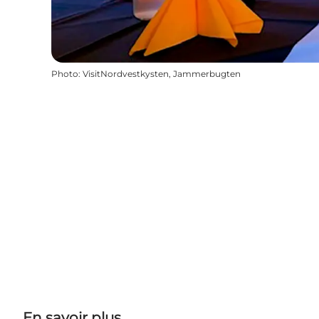
Photo
:
VisitNordvestkysten, Jammerbugten
En savoir plus