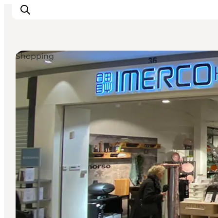
Shopping
Inspirations
Destinations
Quoi faire
Hébergements
Planifiez votre voyage