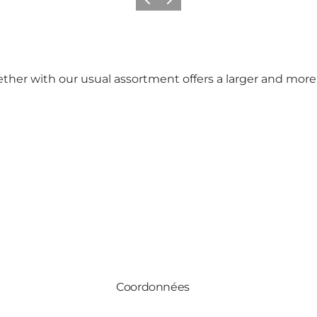
Précédent
Suivant
ether with our usual assortment offers a larger and mor
Coordonnées