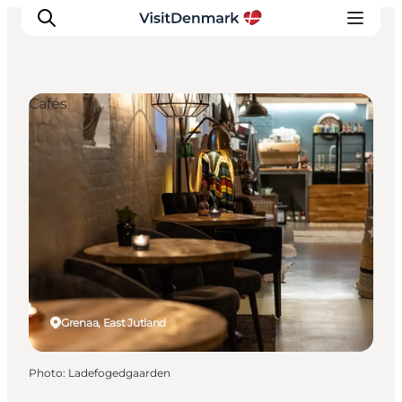
Cafés
Inspirations
Destinations
Quoi faire
Hébergements
Planifiez votre voyage
Grenaa, East Jutland
Photo
:
Ladefogedgaarden