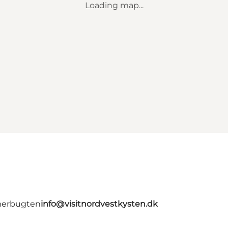
Loading map...
merbugten
info@visitnordvestkysten.dk