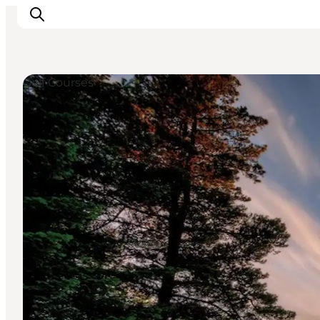
Golf Courses
Inspirations
Destinations
Quoi faire
Hébergements
Planifiez votre voyage