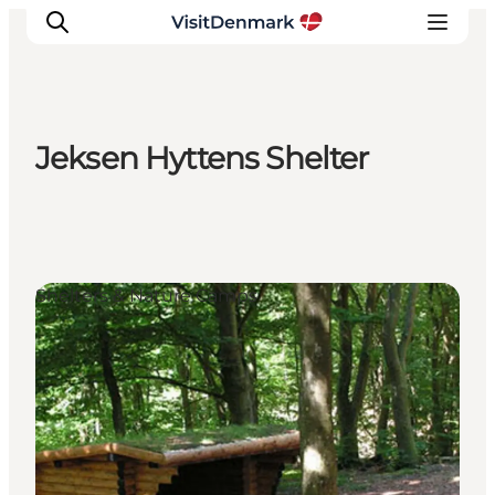
Jeksen Hyttens Shelter
Inspirations
Destinations
Quoi faire
Hébergements
Shelters & Nature Camps
Planifiez votre voyage