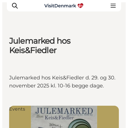
Julemarked hos
Inspirations
Keis&Fiedler
Destinations
Quoi faire
Hébergements
Julemarked hos Keis&Fiedler d. 29. og 30.
Planifiez votre voyage
november 2025 kl. 10-16 begge dage.
Events