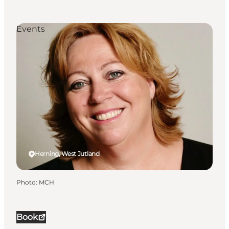
Events
Herning, West Jutland
Photo
:
MCH
Book